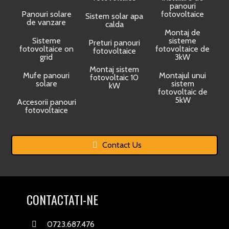
panouri
Panouri solare
fotovoltaice
Sistem solar apa
de vanzare
calda
Montaj de
Sisteme
sisteme
Preturi panouri
fotovoltaice on
fotovoltaice de
fotovoltaice
grid
3kW
Montaj sistem
Mufe panouri
Montajul unui
fotovoltaic 10
solare
sistem
kW
fotovoltaic de
5kW
Accesorii panouri
fotovoltaice
Contact Us
CONTACTATI-NE
0723.687.476