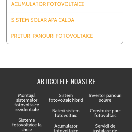
ACUMULATOR FOTOVOLTAICE
SISTEM SOLAR APA CALDA
PRETURI PANOURI FOTOVOLTAICE
ARTICOLELE NOASTRE
Montajul
Sistem
Invertor panouri
sistemelor
fotovoltaic hibrid
solare
fotovoltaice
rezidentiale
Baterii sistem
Construire parc
fotovoltaic
fotovoltaic
Sisteme
fotovoltaice la
Acumulator
Servicii de
cheie
fotovoltaice
instalare de