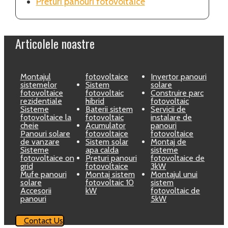
Preturi panouri fotovoltaice
Articolele noastre
Montajul
fotovoltaice
Invertor panouri
sistemelor
Sistem
solare
fotovoltaice
fotovoltaic
Construire parc
rezidentiale
hibrid
fotovoltaic
Sisteme
Baterii sistem
Servicii de
fotovoltaice la
fotovoltaic
instalare de
cheie
Acumulator
panouri
Panouri solare
fotovoltaice
fotovoltaice
de vanzare
Sistem solar
Montaj de
Sisteme
apa calda
sisteme
fotovoltaice on
Preturi panouri
fotovoltaice de
grid
fotovoltaice
3kW
Mufe panouri
Montaj sistem
Montajul unui
solare
fotovoltaic 10
sistem
Accesorii
kW
fotovoltaic de
panouri
5kW
Contact Us