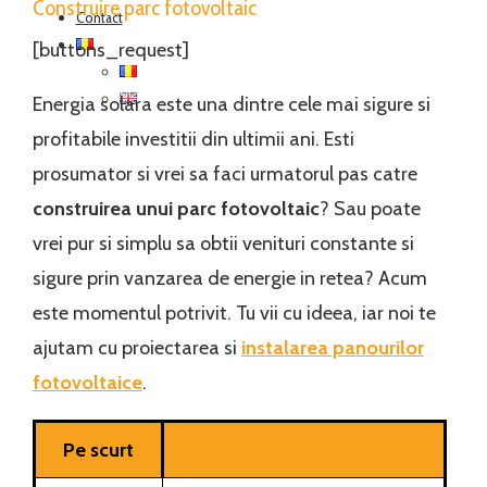
Construire parc fotovoltaic
Contact
[buttons_request]
Energia solara este una dintre cele mai sigure si
profitabile investitii din ultimii ani. Esti
prosumator si vrei sa faci urmatorul pas catre
construirea unui parc fotovoltaic
? Sau poate
vrei pur si simplu sa obtii venituri constante si
sigure prin vanzarea de energie in retea? Acum
este momentul potrivit. Tu vii cu ideea, iar noi te
ajutam cu proiectarea si
instalarea panourilor
fotovoltaice
.
Pe scurt