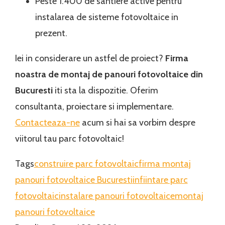
Peste 1.400 de santiere active pentru
instalarea de sisteme fotovoltaice in
prezent.
Iei in considerare un astfel de proiect?
Firma
noastra de montaj de panouri fotovoltaice din
Bucuresti
iti sta la dispozitie. Oferim
consultanta, proiectare si implementare.
Contacteaza-ne
acum si hai sa vorbim despre
viitorul tau parc fotovoltaic!
Tags
construire parc fotovoltaic
firma montaj
panouri fotovoltaice Bucuresti
infiintare parc
fotovoltaic
instalare panouri fotovoltaice
montaj
panouri fotovoltaice