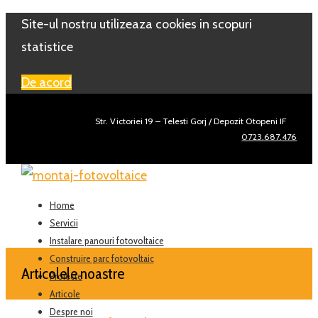
Site-ul nostru utilizeaza cookies in scopuri
statistice
De acord
Str. Victoriei 19 – Telesti Gorj / Depozit Otopeni IF
0723.687.476
Home
Servicii
Instalare panouri fotovoltaice
Construire parc fotovoltaic
Articolele noastre
Proiecte
Articole
Despre noi