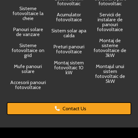
fotovoltaic
fotovoltaic
Sisteme
fotovoltaice la
Acumulator
Servicii de
cheie
fotovoltaice
instalare de
panouri
Panouri solare
fotovoltaice
Sistem solar apa
de vanzare
calda
Montaj de
Sisteme
sisteme
Preturi panouri
fotovoltaice on
fotovoltaice de
fotovoltaice
grid
3kW
Montaj sistem
Mufe panouri
Montajul unui
fotovoltaic 10
solare
sistem
kW
fotovoltaic de
5kW
Accesorii panouri
fotovoltaice
Contact Us